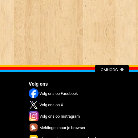
OMHOOG
Volg ons
Volg ons op Facebook
Volg ons op X
Volg ons op Instragram
Meldingen naar je browser