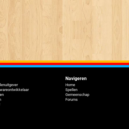
Navigeren
lenuitgever
Home
twareontwikkelaar
Spellen
pen
Gemeenschap
n
Forums
!