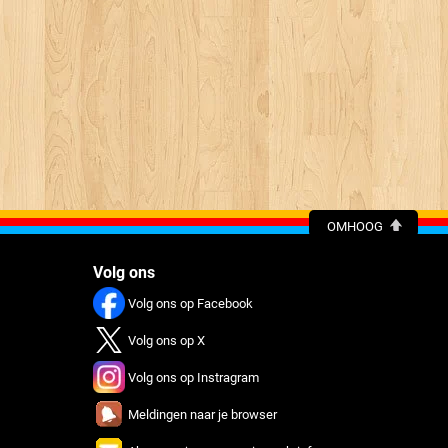
OMHOOG
Volg ons
Volg ons op Facebook
Volg ons op X
Volg ons op Instragram
Meldingen naar je browser