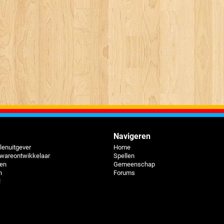
Navigeren
lenuitgever
Home
twareontwikkelaar
Spellen
pen
Gemeenschap
n
Forums
!