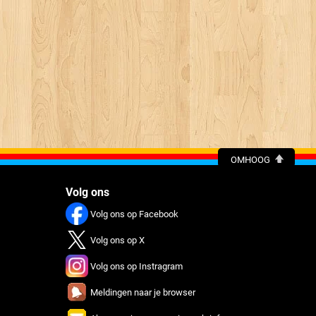
OMHOOG
Volg ons
Volg ons op Facebook
Volg ons op X
Volg ons op Instragram
Meldingen naar je browser