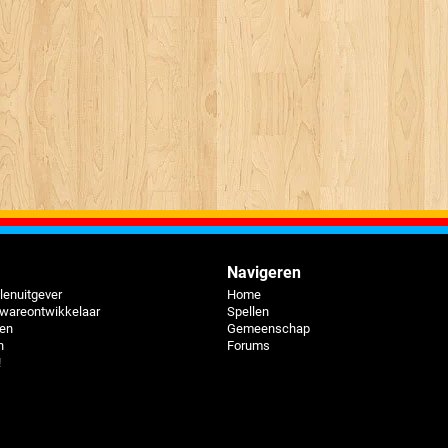
Navigeren
lenuitgever
Home
twareontwikkelaar
Spellen
pen
Gemeenschap
n
Forums
!