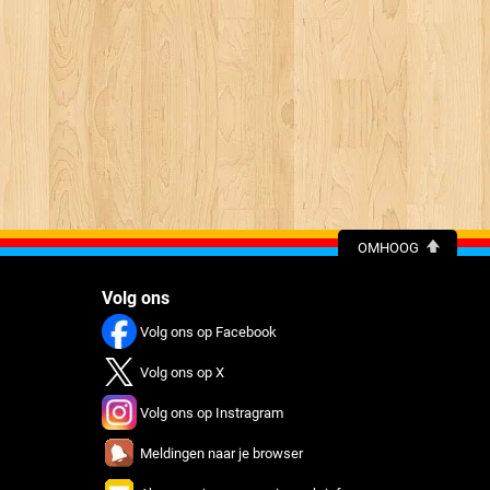
OMHOOG
Volg ons
Volg ons op Facebook
Volg ons op X
Volg ons op Instragram
Meldingen naar je browser