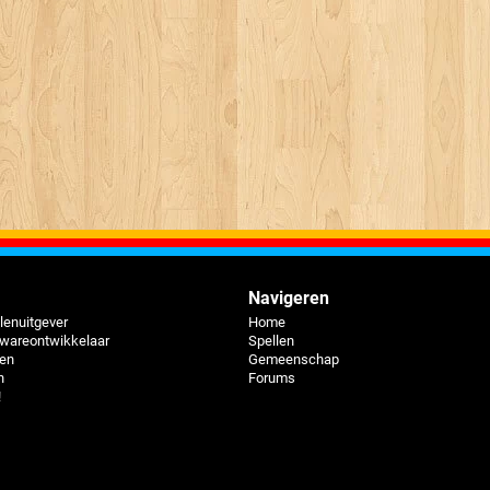
Navigeren
lenuitgever
Home
twareontwikkelaar
Spellen
pen
Gemeenschap
n
Forums
!