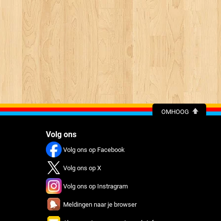
OMHOOG
Volg ons
Volg ons op Facebook
Volg ons op X
Volg ons op Instragram
Meldingen naar je browser