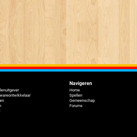
Navigeren
lenuitgever
Home
twareontwikkelaar
Spellen
pen
Gemeenschap
n
Forums
!