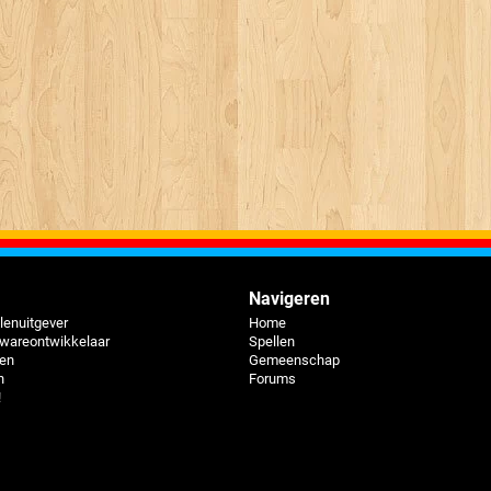
Navigeren
lenuitgever
Home
twareontwikkelaar
Spellen
pen
Gemeenschap
n
Forums
!