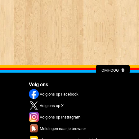
OMHOOG
Volg ons
Volg ons op Facebook
Volg ons op X
Volg ons op Instragram
Meldingen naar je browser