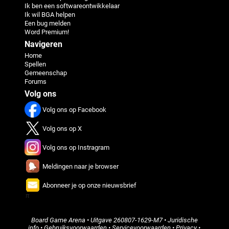
Ik ben een softwareontwikkelaar
Ik wil BGA helpen
Een bug melden
Word Premium!
Navigeren
Home
Spellen
Gemeenschap
Forums
Volg ons
Volg ons op Facebook
Volg ons op X
Volg ons op Instragram
Meldingen naar je browser
Abonneer je op onze nieuwsbrief
π
Board Game Arena
• Uitgave
260807-1629-M7
•
Juridische
info
•
Gebruiksvoorwaarden
•
Servicevoorwaarden
•
Privacy
•