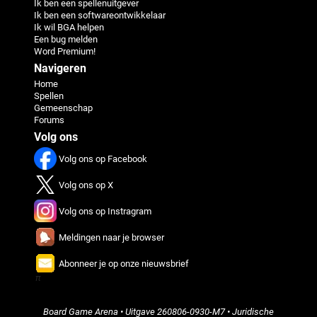
Ik ben een spellenuitgever
Ik ben een softwareontwikkelaar
Ik wil BGA helpen
Een bug melden
Word Premium!
Navigeren
Home
Spellen
Gemeenschap
Forums
Volg ons
Volg ons op Facebook
Volg ons op X
Volg ons op Instragram
Meldingen naar je browser
Abonneer je op onze nieuwsbrief
π
Board Game Arena
• Uitgave
260806-0930-M7
•
Juridische